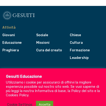
gesuiti
Attività
Giovani
Sociale
Chiese
Educazione
Missioni
Cultura
Preghiera
Cura del creato
Formazione
Leadership
Gesuiti
Menù
Gesuiti Educazione
di
Utilizziamo i cookie per assicurarci di offrirvi la migliore
navigazione
esperienza possibile sul nostro sito web. Se vuoi saperne di
del
Compagnia di Gesù
più leggi la nostra
Informativa di base
, la
Policy del sito
e la
footer
Cookies Policy
.
CEP - Conferenza delle Province Europee
Provincia Euro-Mediterranea
Cookie Settings
Accetta