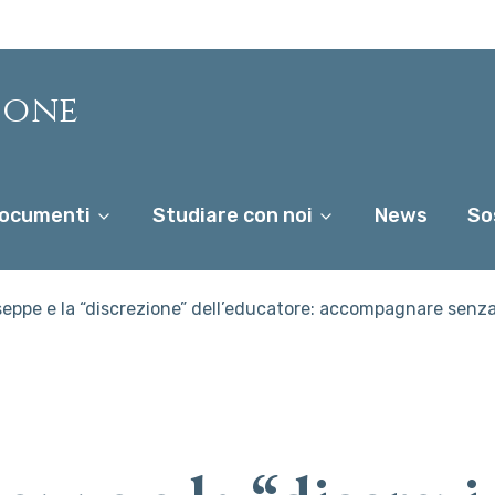
ione
ocumenti
Studiare con noi
News
So
eppe e la “discrezione” dell’educatore: accompagnare sen