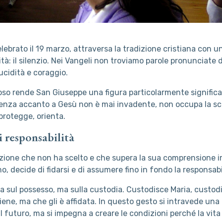
lebrato il 19 marzo, attraversa la tradizione cristiana con u
ità: il silenzio. Nei Vangeli non troviamo parole pronunciate d
ucidità e coraggio.
oso rende San Giuseppe una figura particolarmente significa
senza accanto a Gesù non è mai invadente, non occupa la sc
rotegge, orienta.
i responsabilità
zione che non ha scelto e che supera la sua comprensione i
o, decide di fidarsi e di assumere fino in fondo la responsabi
da sul possesso, ma sulla custodia. Custodisce Maria, custo
ene, ma che gli è affidata. In questo gesto si intravede un
l futuro, ma si impegna a creare le condizioni perché la vita