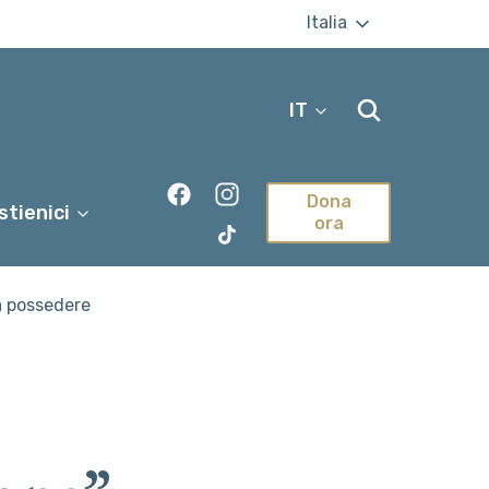
Italia
IT
Dona
stienici
ora
TikTok
za possedere