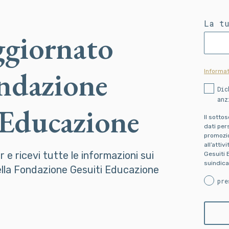
La t
ggiornato
ondazione
Informat
Dic
anz
 Educazione
Il sotto
dati pers
promozion
all’attiv
er e ricevi tutte le informazioni sui
Gesuiti 
suindica
della Fondazione Gesuiti Educazione
pre