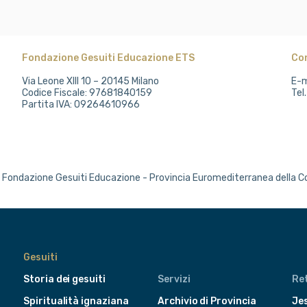
Fondazione Gesuiti Educazione ETS
Co
Via Leone XIII 10 – 20145 Milano
E-m
Codice Fiscale: 97681840159
Tel
Partita IVA: 09264610966
Fondazione Gesuiti Educazione - Provincia Euromediterranea della 
Gesuiti
Storia dei gesuiti
Servizi
Ret
Spiritualità ignaziana
Archivio di Provincia
Jes