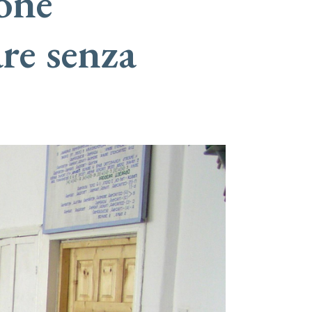
ione”
re senza