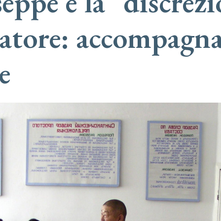
eppe e la “discrez
catore: accompagna
re