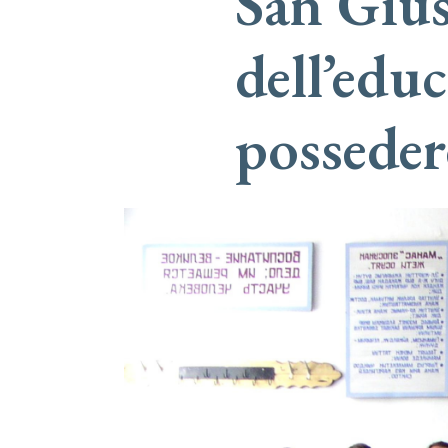
San Gius
dell’edu
possede