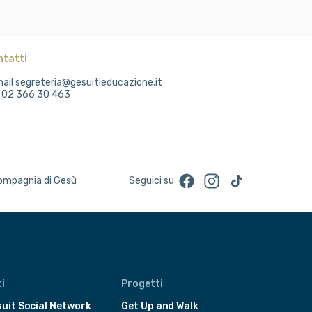
ntatti
ail segreteria@gesuitieducazione.it
. 02 366 30 463
Facebook
Instagram
TikTok
Compagnia di Gesù
Seguici su
i
Progetti
uit Social Network
Get Up and Walk