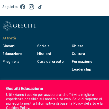
Facebook
Instagram
TikTok
Seguici su
gesuiti
Attività
Giovani
Sociale
Chiese
Educazione
Missioni
Cultura
Preghiera
Cura del creato
Formazione
Leadership
Gesuiti
Menù
Gesuiti Educazione
di
Utilizziamo i cookie per assicurarci di offrirvi la migliore
navigazione
esperienza possibile sul nostro sito web. Se vuoi saperne di
del
Compagnia di Gesù
più leggi la nostra
Informativa di base
, la
Policy del sito
e la
footer
Cookies Policy
.
CEP - Conferenza delle Province Europee