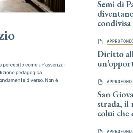
Semi di Pa
diventano
condivisa
zio
APPROFOND
Diritto al
un’opport
so percepito come un’assenza:
tradizione pedagogica
ofondamente diverso. Non è
APPROFOND
San Giova
strada, il
colui che 
APPROFOND