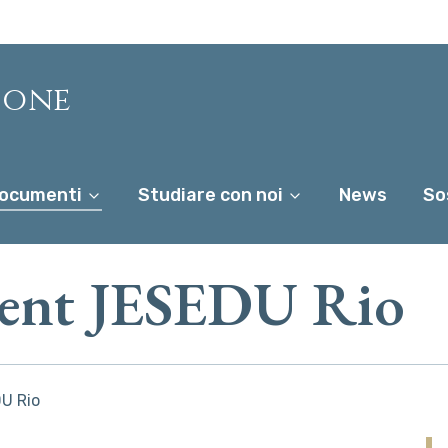
ione
ocumenti
Studiare con noi
News
So
ment JESEDU Rio
U Rio