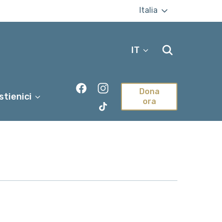
Italia
IT
Dona
stienici
ora
TikTok