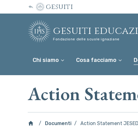
gesuiti
gesuiti educaz
Fondazione delle scuole ignaziane
Chi siamo
Cosa facciamo
D
Action State
Documenti
Action Statement JESED