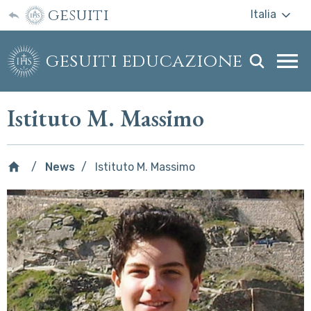
gesuiti
Italia
gesuiti educazione
Togg
webs
men
Istituto M. Massimo
News
Istituto M. Massimo