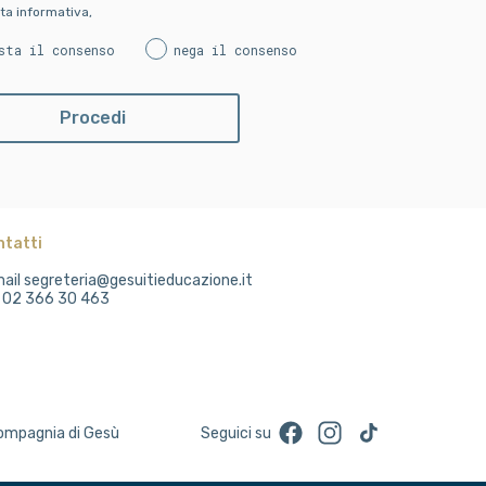
ta informativa,
sta il consenso
nega il consenso
ntatti
ail segreteria@gesuitieducazione.it
. 02 366 30 463
Facebook
Instagram
TikTok
Compagnia di Gesù
Seguici su