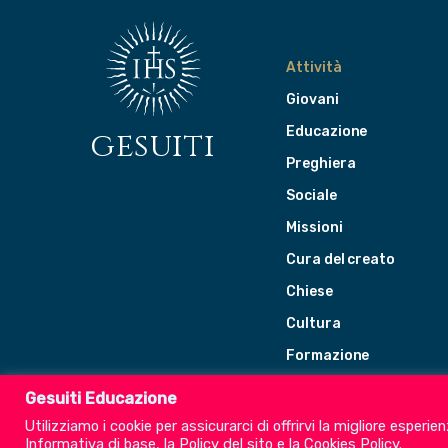
Attività
Giovani
Educazione
gesuiti
Preghiera
Sociale
Missioni
Cura del creato
Chiese
Cultura
Formazione
Leadership
Gesuiti Educazione
Utilizziamo i cookie per assicurarci di offrirvi la migliore esperi
Informativa di base
, la
Policy del sito
e la
Cookies Policy
.
Compagnia di Gesù