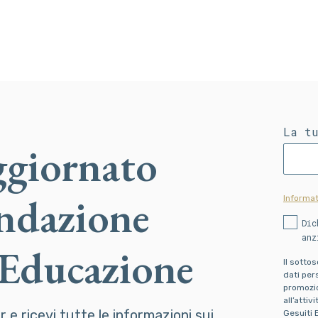
La t
ggiornato
ondazione
Informat
Dic
anz
 Educazione
Il sotto
dati pers
promozion
all’attiv
er e ricevi tutte le informazioni sui
Gesuiti 