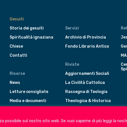
Gesuiti
Storia dei gesuiti
Servizi
Ret
Spiritualità ignaziana
Archivio di Provincia
Jes
Chiese
Fondo Librario Antico
Ge
Contatti
MA
Riviste
Cen
Spi
Risorse
Aggiornamenti Sociali
News
La Civilità Cattolica
Letture consigliate
Rassegna di Teologia
Media e documenti
Theologica & Historica
enza possibile sul nostro sito web. Se vuoi saperne di più leggi la nost
CEP - Conferenza delle Province Europee
Provincia Euro-Medi