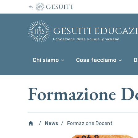
gesuiti
gesuiti educaz
Fondazione delle scuole ignaziane
Chi siamo
Cosa facciamo
D
Formazione D
News
Formazione Docenti