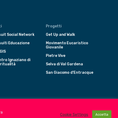
i
Progetti
uit Social Network
Get Up and Walk
suiti Educazione
Movimento Eucaristico
Giovanile
GIS
Pietre Vive
tro Ignaziano di
ritualità
Selva di Val Gardena
San Giacomo d'Entracque
ra
Cookie Settings
Accetta
terranea
Albania
Italia
Malta
Romania