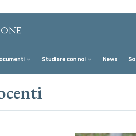
ione
ocumenti
Studiare con noi
News
So
ocenti