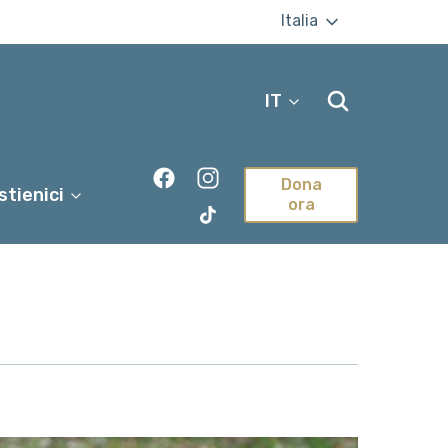
Italia
IT
Dona
stienici
ora
TikTok