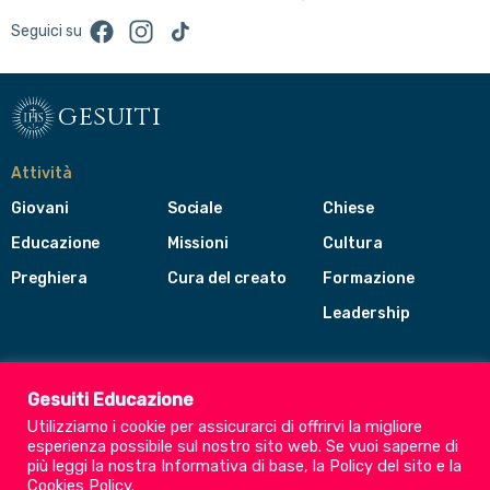
Facebook
Instagram
TikTok
Seguici su
gesuiti
Attività
Giovani
Sociale
Chiese
Educazione
Missioni
Cultura
Preghiera
Cura del creato
Formazione
Leadership
Gesuiti
Menù
Gesuiti Educazione
di
Utilizziamo i cookie per assicurarci di offrirvi la migliore
navigazione
esperienza possibile sul nostro sito web. Se vuoi saperne di
del
Compagnia di Gesù
più leggi la nostra
Informativa di base
, la
Policy del sito
e la
footer
Cookies Policy
.
CEP - Conferenza delle Province Europee