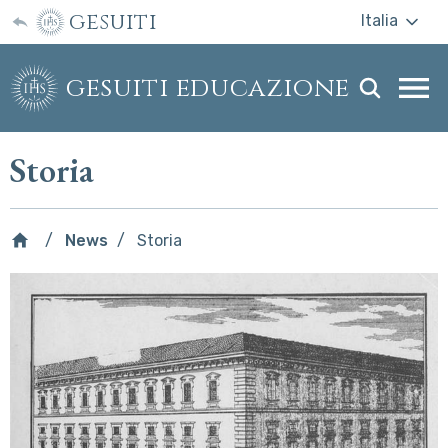
gesuiti
Italia
gesuiti educazione
Togg
webs
men
Storia
News
Storia