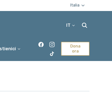
Italia
IT
Dona
stienici
ora
TikTok