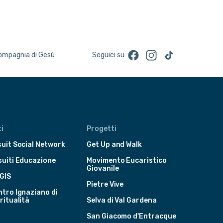
Facebook
Instagram
TikTok
Compagnia di Gesù
Seguici su
i
Progetti
uit Social Network
Get Up and Walk
suiti Educazione
Movimento Eucaristico
Giovanile
GIS
Pietre Vive
tro Ignaziano di
ritualità
Selva di Val Gardena
San Giacomo d'Entracque