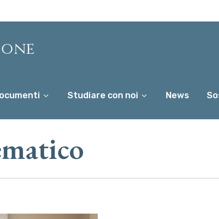
ione
ocumenti
Studiare con noi
News
So
ematico