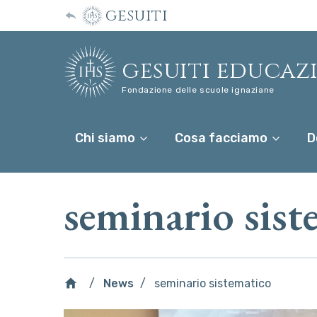
gesuiti
gesuiti educaz
Fondazione delle scuole ignaziane
Chi siamo
Cosa facciamo
D
seminario sist
News
seminario sistematico