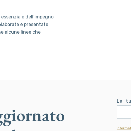
a essenziale dell’impegno
elaborate e presentate
ne alcune linee che
La t
ggiornato
Informat