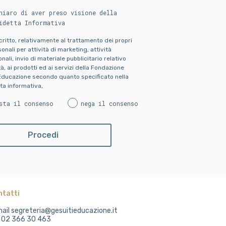
hiaro di aver preso visione della
idetta Informativa
scritto, relativamente al trattamento dei propri
onali per attività di marketing, attività
ali, invio di materiale pubblicitario relativo
ità, ai prodotti ed ai servizi della Fondazione
Educazione secondo quanto specificato nella
ta informativa,
sta il consenso
nega il consenso
ntatti
ail segreteria@gesuitieducazione.it
. 02 366 30 463