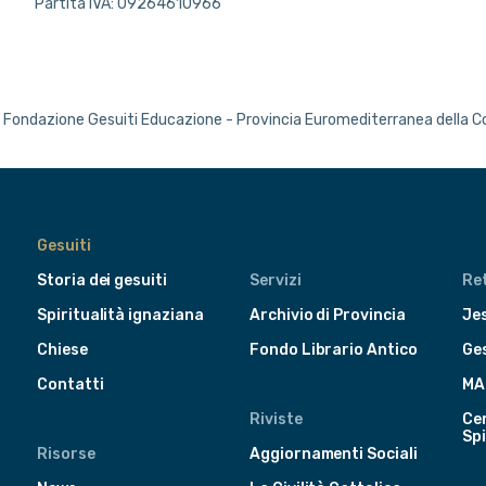
Partita IVA: 09264610966
Fondazione Gesuiti Educazione - Provincia Euromediterranea della 
Gesuiti
Storia dei gesuiti
Servizi
Ret
Spiritualità ignaziana
Archivio di Provincia
Jes
Chiese
Fondo Librario Antico
Ge
Contatti
MA
Riviste
Cen
Spi
Risorse
Aggiornamenti Sociali