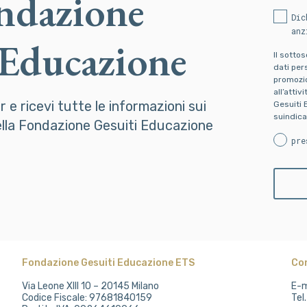
ondazione
Dic
anz
 Educazione
Il sotto
dati pers
promozion
all’attiv
er e ricevi tutte le informazioni sui
Gesuiti 
suindica
della Fondazione Gesuiti Educazione
pre
Fondazione Gesuiti Educazione ETS
Co
Via Leone XIII 10 – 20145 Milano
E-m
Codice Fiscale: 97681840159
Tel