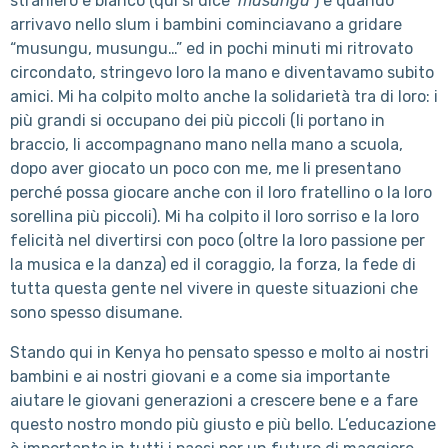
straniero e bianco (qui si dice ‘
musungu’
) e quando
arrivavo nello slum i bambini cominciavano a gridare
“musungu, musungu…” ed in pochi minuti mi ritrovato
circondato, stringevo loro la mano e diventavamo subito
amici. Mi ha colpito molto anche la solidarietà tra di loro: i
più grandi si occupano dei più piccoli (li portano in
braccio, li accompagnano mano nella mano a scuola,
dopo aver giocato un poco con me, me li presentano
perché possa giocare anche con il loro fratellino o la loro
sorellina più piccoli). Mi ha colpito il loro sorriso e la loro
felicità nel divertirsi con poco (oltre la loro passione per
la musica e la danza) ed il coraggio, la forza, la fede di
tutta questa gente nel vivere in queste situazioni che
sono spesso disumane.
Stando qui in Kenya ho pensato spesso e molto ai nostri
bambini e ai nostri giovani e a come sia importante
aiutare le giovani generazioni a crescere bene e a fare
questo nostro mondo più giusto e più bello. L’educazione