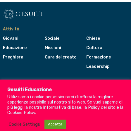
gesuiti
Attività
Giovani
Sociale
Chiese
Educazione
Missioni
Cultura
Preghiera
Cura del creato
Formazione
Leadership
Gesuiti
Menù
Gesuiti Educazione
di
Utilizziamo i cookie per assicurarci di offrirvi la migliore
navigazione
esperienza possibile sul nostro sito web. Se vuoi saperne di
del
Compagnia di Gesù
più leggi la nostra
Informativa di base
, la
Policy del sito
e la
footer
Cookies Policy
.
CEP - Conferenza delle Province Europee
Provincia Euro-Mediterranea
Cookie Settings
Accetta
Albania
Italia
Malta
Romania