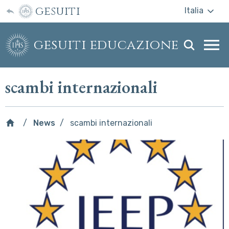
gesuiti
Italia
gesuiti educazione
Togg
webs
men
scambi internazionali
News
scambi internazionali