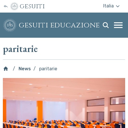
gesuiti
Italia
gesuiti educazione
Togg
webs
men
paritarie
News
paritarie