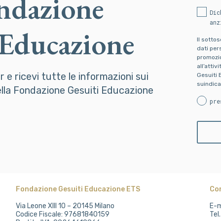
ondazione
Dic
anz
 Educazione
Il sotto
dati pers
promozion
all’attiv
er e ricevi tutte le informazioni sui
Gesuiti 
suindica
della Fondazione Gesuiti Educazione
pre
Fondazione Gesuiti Educazione ETS
Co
Via Leone XIII 10 – 20145 Milano
E-m
Codice Fiscale: 97681840159
Tel