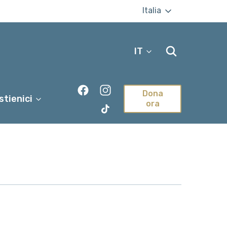
Italia
IT
Dona
stienici
ora
TikTok