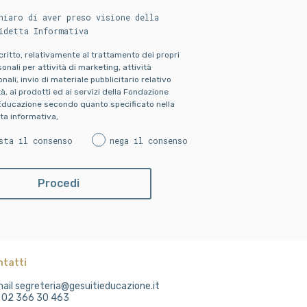
hiaro di aver preso visione della
idetta Informativa
scritto, relativamente al trattamento dei propri
onali per attività di marketing, attività
ali, invio di materiale pubblicitario relativo
ità, ai prodotti ed ai servizi della Fondazione
Educazione secondo quanto specificato nella
ta informativa,
sta il consenso
nega il consenso
ntatti
ail segreteria@gesuitieducazione.it
. 02 366 30 463