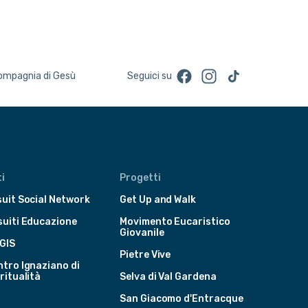
Facebook
Instagram
TikTok
Compagnia di Gesù
Seguici su
i
Progetti
uit Social Network
Get Up and Walk
suiti Educazione
Movimento Eucaristico
Giovanile
GIS
Pietre Vive
tro Ignaziano di
ritualità
Selva di Val Gardena
San Giacomo d'Entracque