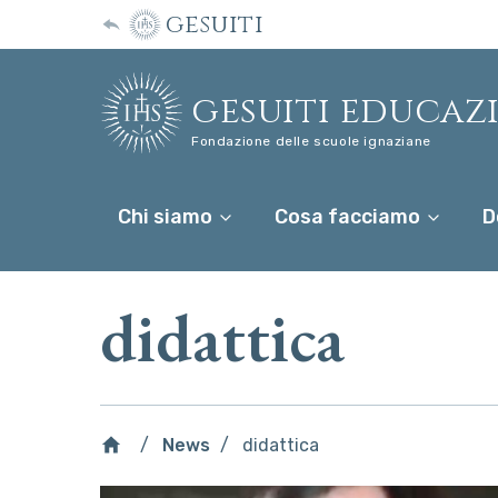
gesuiti
gesuiti educaz
Fondazione delle scuole ignaziane
Chi siamo
Cosa facciamo
D
didattica
News
didattica