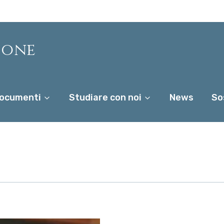
ione
ocumenti
Studiare con noi
News
So