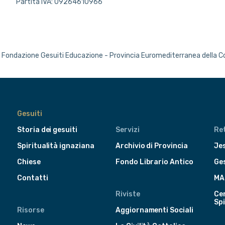
Partita IVA: 09264610966
Fondazione Gesuiti Educazione - Provincia Euromediterranea della 
Gesuiti
Storia dei gesuiti
Servizi
Ret
Spiritualità ignaziana
Archivio di Provincia
Jes
Chiese
Fondo Librario Antico
Ge
Contatti
MA
Riviste
Cen
Spi
Risorse
Aggiornamenti Sociali