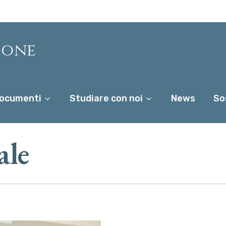
ione
ocumenti
Studiare con noi
News
So
ale