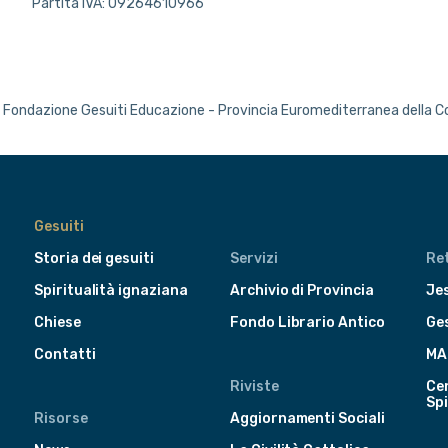
Partita IVA: 09264610966
Fondazione Gesuiti Educazione - Provincia Euromediterranea della 
Gesuiti
Storia dei gesuiti
Servizi
Ret
Spiritualità ignaziana
Archivio di Provincia
Jes
Chiese
Fondo Librario Antico
Ge
Contatti
MA
Riviste
Cen
Spi
Risorse
Aggiornamenti Sociali