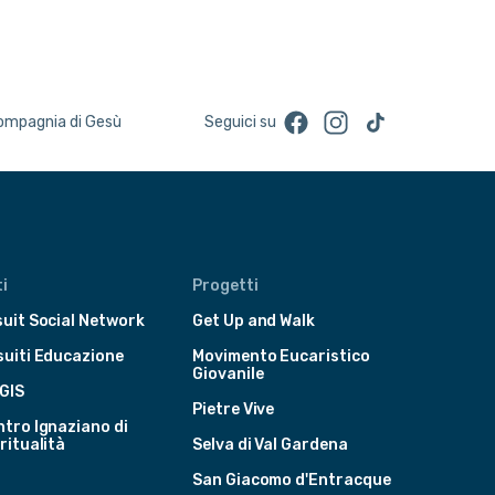
Facebook
Instagram
TikTok
Compagnia di Gesù
Seguici su
i
Progetti
uit Social Network
Get Up and Walk
suiti Educazione
Movimento Eucaristico
Giovanile
GIS
Pietre Vive
tro Ignaziano di
ritualità
Selva di Val Gardena
San Giacomo d'Entracque