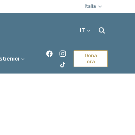
Italia
IT
Dona
stienici
ora
TikTok