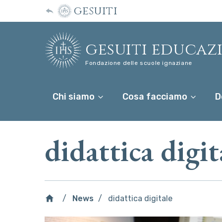
gesuiti
gesuiti educaz
Fondazione delle scuole ignaziane
Chi siamo
Cosa facciamo
D
didattica digit
News
didattica digitale