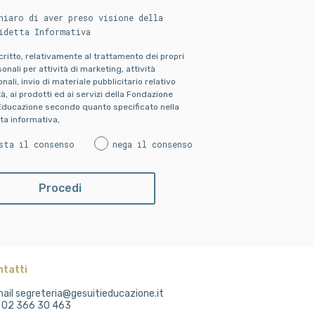
hiaro di aver preso visione della
idetta Informativa
scritto, relativamente al trattamento dei propri
onali per attività di marketing, attività
ali, invio di materiale pubblicitario relativo
ità, ai prodotti ed ai servizi della Fondazione
Educazione secondo quanto specificato nella
ta informativa,
sta il consenso
nega il consenso
ntatti
ail segreteria@gesuitieducazione.it
. 02 366 30 463