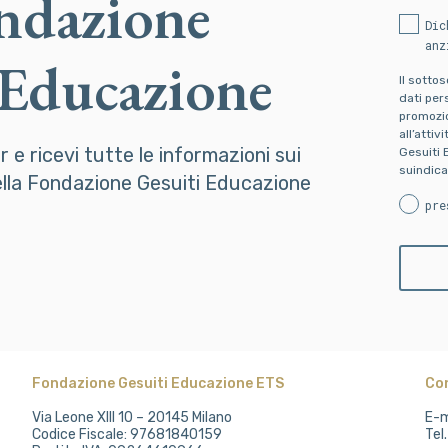
ondazione
Dic
anz
 Educazione
Il sotto
dati pers
promozion
all’attiv
er e ricevi tutte le informazioni sui
Gesuiti 
suindica
della Fondazione Gesuiti Educazione
pre
Fondazione Gesuiti Educazione ETS
Co
Via Leone XIII 10 – 20145 Milano
E-m
Codice Fiscale: 97681840159
Tel