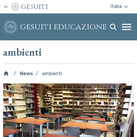
gesuiti
Italia
gesuiti educazione
Togg
webs
men
ambienti
News
ambienti