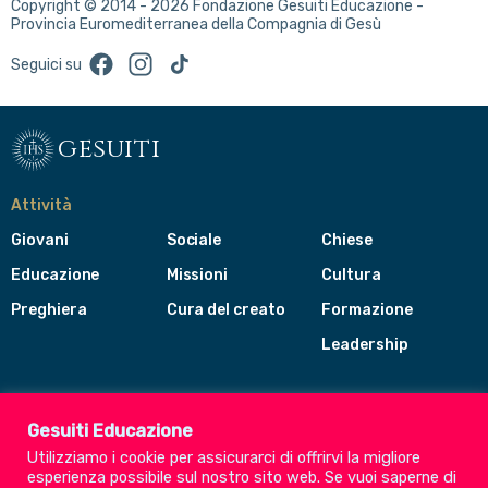
Copyright © 2014 - 2026 Fondazione Gesuiti Educazione -
Provincia Euromediterranea della Compagnia di Gesù
Facebook
Instagram
TikTok
Seguici su
gesuiti
Attività
Giovani
Sociale
Chiese
Educazione
Missioni
Cultura
Preghiera
Cura del creato
Formazione
Leadership
Gesuiti
Menù
Gesuiti Educazione
di
Utilizziamo i cookie per assicurarci di offrirvi la migliore
navigazione
esperienza possibile sul nostro sito web. Se vuoi saperne di
del
Compagnia di Gesù