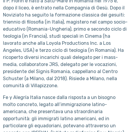
Il P. Florin è nato a Satu-Mare in Romania nel 1975 e,
dopo il liceo, è entrato nella Compagnia di Gesù. Dopo il
Noviziato ha seguito la formazione classica dei gesuiti:
triennio di filosofia (in Italia), magistero nel campo socio-
educativo (Romania-Ungheria), primo e secondo ciclo di
teologia (in Francia), studi speciali in Cinema (ha
lavorato anche alla Loyola Productions Inc. a Los
Angeles, USA) e terzo ciclo di teologia (in Romania). Ha
ricoperto diversi incarichi quali delegato per i mass-
media, collaboratore JRS, delegato per le vocazioni,
presidente del Signis Romania, cappellano al Centro
Schuster (a Milano, dal 2018). Risiede a Milano, nella
comunità di Villapizzone.
Fe y Alegría Italia nasce dalla risposta a un bisogno
molto concreto, legato all’immigrazione latino-
americana, che presentava una straordinaria
opportunità: gli immigrati latino americani, ed in
particolare gli equadoriani, potevano attraverso un