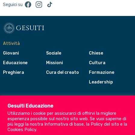
Facebook
Instagram
TikTok
Seguici su
gesuiti
Attività
Giovani
Sociale
Chiese
Educazione
Missioni
Cultura
Preghiera
Cura del creato
Formazione
Leadership
Gesuiti
Menù
Gesuiti Educazione
di
Utilizziamo i cookie per assicurarci di offrirvi la migliore
navigazione
esperienza possibile sul nostro sito web. Se vuoi saperne di
del
Compagnia di Gesù
più leggi la nostra
Informativa di base
, la
Policy del sito
e la
footer
Cookies Policy
.
CEP - Conferenza delle Province Europee