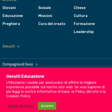
Giovani
Sociale
Chiese
Educazione
Missioni
Cultura
Preghiera
Cura del creato
Formazione
Leadership
Gesuiti
Menù
di
navigazione
del
Compagnia di Gesù
footer
CEP - Conferenza delle Province Europee
Gesuiti Educazione
Provincia Euro-Mediterranea
Utilizziamo i cookie per assicurarci di offrirvi la migliore
Albania
Italia
Malta
Romania
esperienza possibile sul nostro sito web. Se vuoi saperne di
più leggi la nostra
Informativa di base
, la
Policy del sito
e la
Cookies Policy
.
Cookie Settings
Accetta