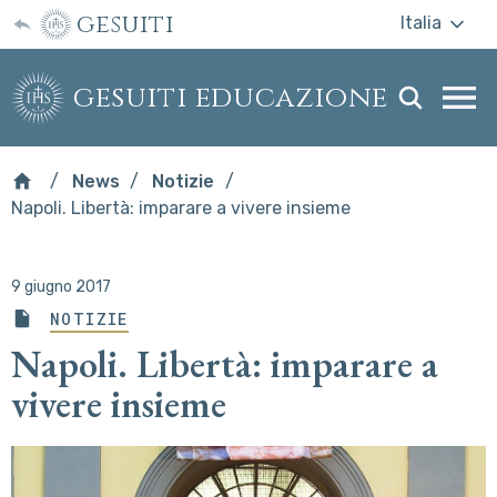
gesuiti
Italia
gesuiti educazione
Togg
webs
men
News
Notizie
Napoli. Libertà: imparare a vivere insieme
9 giugno 2017
NOTIZIE
Napoli. Libertà: imparare a
vivere insieme