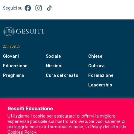
Facebook
Instagram
TikTok
Seguici su
gesuiti
Attività
Giovani
Sociale
Chiese
Educazione
Missioni
Cultura
Preghiera
Cura del creato
Formazione
Leadership
Gesuiti
Menù
Gesuiti Educazione
di
Utilizziamo i cookie per assicurarci di offrirvi la migliore
navigazione
esperienza possibile sul nostro sito web. Se vuoi saperne di
del
Compagnia di Gesù
più leggi la nostra
Informativa di base
, la
Policy del sito
e la
footer
Cookies Policy
.
CEP - Conferenza delle Province Europee