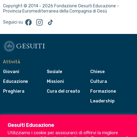
Copyright © 2014 - 2026 Fondazione Gesuiti Educazione -
Provincia Euromediterranea della Compagnia di Gesù
Facebook
Instagram
TikTok
Seguici su
gesuiti
Attività
Giovani
Sociale
Chiese
Educazione
Missioni
Cultura
Preghiera
Cura del creato
Formazione
Leadership
Gesuiti
Menù
Gesuiti Educazione
di
Utilizziamo i cookie per assicurarci di offrirvi la migliore
navigazione