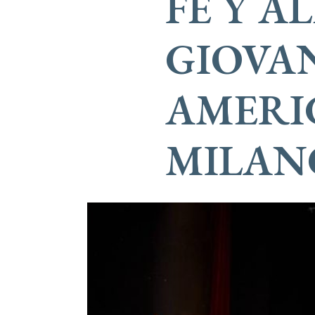
FE Y A
GIOVAN
AMERI
MILAN