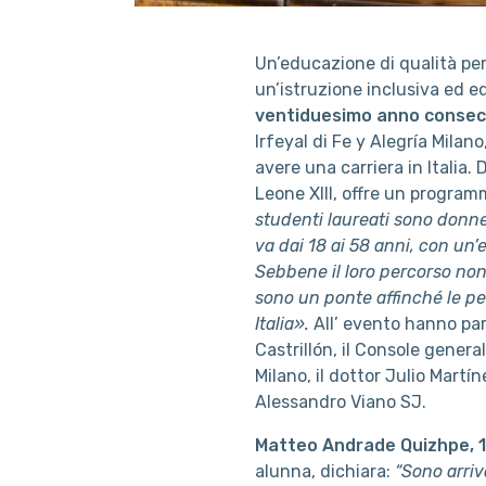
Un’educazione di qualità per t
un’istruzione inclusiva ed e
ventiduesimo anno consec
Irfeyal di Fe y Alegría Milan
avere una carriera in Italia.
Leone XIII, offre un program
studenti laureati sono donn
va dai 18 ai 58 anni, con un
Sebbene il loro percorso non
sono un ponte affinché le p
Italia».
All’ evento hanno par
Castrillón, il Console genera
Milano, il dottor Julio Mart
Alessandro Viano SJ.
Matteo Andrade Quizhpe, 18
alunna, dichiara:
“Sono arriva