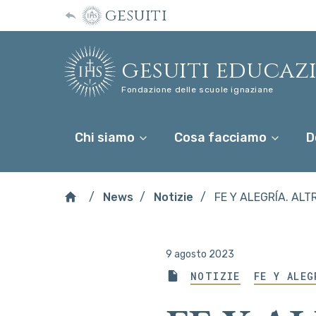
gesuiti
gesuiti educaz
Fondazione delle scuole ignaziane
Chi siamo
Cosa facciamo
D
News
Notizie
FE Y ALEGRÍA. ALT
9 agosto 2023
NOTIZIE
FE Y ALEG