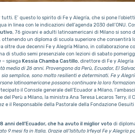
utti. E’ questo lo spirito di Fe y Alegría, che si pone l’obiett
qua in linea con le indicazioni dell’agenda 2030 dell’ONU. Co
utivo
, 76 giovani e adulti latinoamericani di Milano si sono d
o, ottenendo un diploma di scuola superiore che consentirà lo
 Da oltre due decenni Fe y Alegría Milano, in collaborazione c
ma di studio semi presenziale con lezioni di sabato pomerig
e
– spiega
Kessia Chamba Castillo
, direttore di Fe y Alegría
’età media di 26 anni. Provengono da Perù, Ecuador, El Salvad
 sia semplice, sono molto resilienti e determinati. Fe y Aleg
ersone latinoamericane possano continuare la loro formazi
tecipato il Console generale dell’Ecuador a Milano, l’ambasc
le del Perù a Milano, la ministra Ana Teresa Lecaros Terry, il
ínez e il Responsabile della Pastorale della Fondazione Gesui
 anni dell’Ecuador, che ha avuto il miglior voto
di diplom
to 9 mesi fa in Italia. Grazie all’Istituto Irfeyal Fe y Alegría