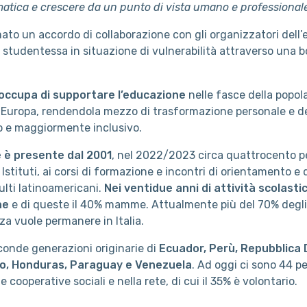
matica e crescere da un punto di vista umano e professionale 
mato un accordo di collaborazione con gli organizzatori dell
studentessa in situazione di vulnerabilità attraverso una bor
i occupa di supportare l’educazione
nelle fasce della popola
 Europa, rendendola mezzo di trasformazione personale e del
o e maggiormente inclusivo.
e è presente dal 2001
, nel 2022/2023 circa quattrocento p
gli Istituti, ai corsi di formazione e incontri di orientamento e
ulti latinoamericani.
Nei ventidue anni di attività scolastic
ne
e di queste il 40% mamme. Attualmente più del 70% degli
nza vuole permanere in Italia.
conde generazioni originarie di
Ecuador, Perù, Repubblica D
co, Honduras, Paraguay e Venezuela
. Ad oggi ci sono 44 p
 cooperative sociali e nella rete, di cui il 35% è volontario.