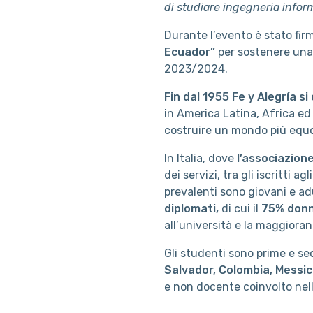
di studiare ingegneria infor
Durante l’evento è stato fir
Ecuador”
per sostenere una 
2023/2024.
Fin dal 1955 Fe y Alegría s
in America Latina, Africa ed
costruire un mondo più equ
In Italia, dove
l’associazion
dei servizi, tra gli iscritti a
prevalenti sono giovani e ad
diplomati,
di cui il
75% don
all’università e la maggiora
Gli studenti sono prime e se
Salvador, Colombia, Messi
e non docente coinvolto nelle