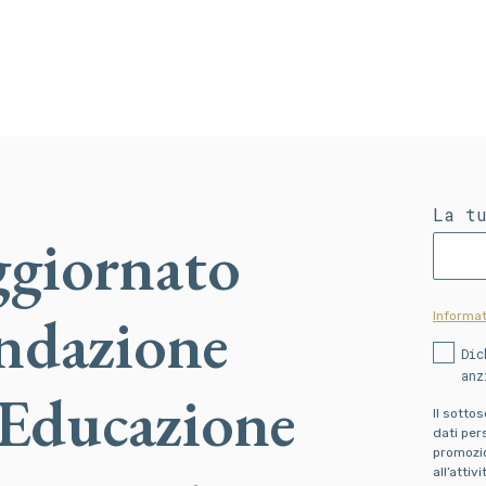
La t
ggiornato
ondazione
Informat
Dic
anz
 Educazione
Il sotto
dati pers
promozion
all’attiv