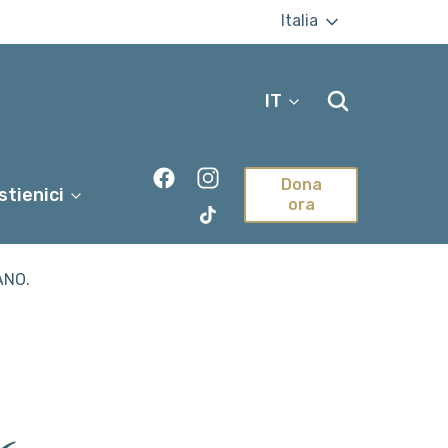
Italia
IT
Dona
stienici
ora
TikTok
LANO.