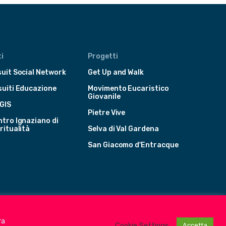
i
Progetti
uit Social Network
Get Up and Walk
suiti Educazione
Movimento Eucaristico
Giovanile
GIS
Pietre Vive
tro Ignaziano di
ritualità
Selva di Val Gardena
San Giacomo d'Entracque
ra
Cookie Settings
Accetta