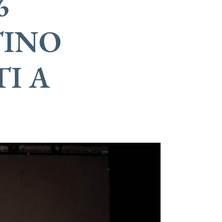
6
TINO
I A