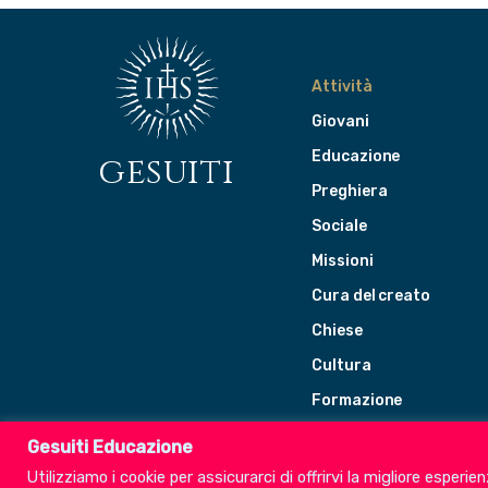
Attività
Giovani
Educazione
gesuiti
Preghiera
Sociale
Missioni
Cura del creato
Chiese
Cultura
Formazione
Leadership
Gesuiti Educazione
Utilizziamo i cookie per assicurarci di offrirvi la migliore esperi