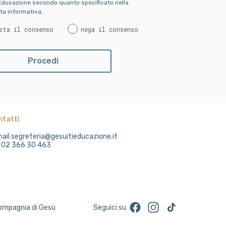
Educazione secondo quanto specificato nella
ta informativa,
sta il consenso
nega il consenso
ntatti
ail segreteria@gesuitieducazione.it
. 02 366 30 463
Facebook
Instagram
TikTok
Compagnia di Gesù
Seguici su