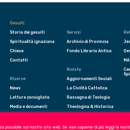
Gesuiti
Storia dei gesuiti
Servizi
Ret
Spiritualità ignaziana
Archivio di Provincia
Jes
Chiese
Fondo Librario Antico
Ge
Contatti
MA
Riviste
Cen
Spi
Risorse
Aggiornamenti Sociali
News
La Civilità Cattolica
Letture consigliate
Rassegna di Teologia
Media e documenti
Theologica & Historica
enza possibile sul nostro sito web. Se vuoi saperne di più leggi la nost