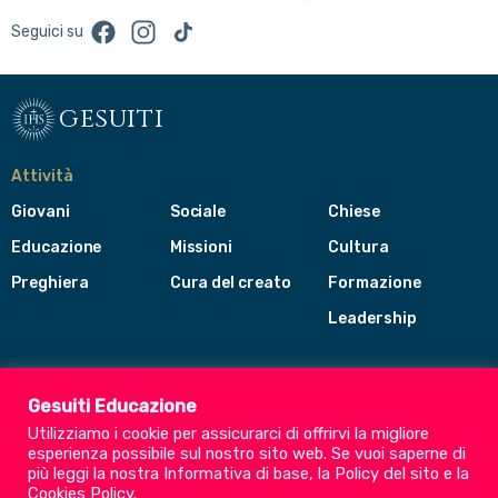
Facebook
Instagram
TikTok
Seguici su
gesuiti
Attività
Giovani
Sociale
Chiese
Educazione
Missioni
Cultura
Preghiera
Cura del creato
Formazione
Leadership
Gesuiti
Menù
Gesuiti Educazione
di
Utilizziamo i cookie per assicurarci di offrirvi la migliore
navigazione
esperienza possibile sul nostro sito web. Se vuoi saperne di
del
Compagnia di Gesù
più leggi la nostra
Informativa di base
, la
Policy del sito
e la
footer
Cookies Policy
.
CEP - Conferenza delle Province Europee