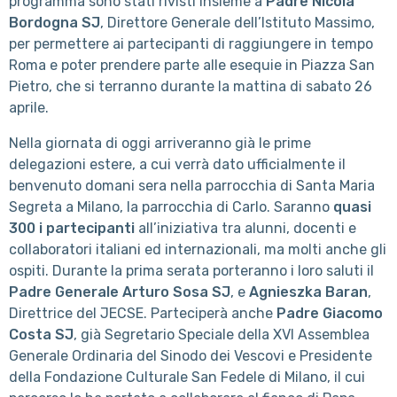
programma sono stati rivisti insieme a
Padre Nicola
Bordogna SJ
, Direttore Generale dell’Istituto Massimo,
per permettere ai partecipanti di raggiungere in tempo
Roma e poter prendere parte alle esequie in Piazza San
Pietro, che si terranno durante la mattina di sabato 26
aprile.
Nella giornata di oggi arriveranno già le prime
delegazioni estere, a cui verrà dato ufficialmente il
benvenuto domani sera nella parrocchia di Santa Maria
Segreta a Milano, la parrocchia di Carlo. Saranno
quasi
300 i partecipanti
all’iniziativa tra alunni, docenti e
collaboratori italiani ed internazionali, ma molti anche gli
ospiti. Durante la prima serata porteranno i loro saluti il
Padre Generale Arturo Sosa SJ
, e
Agnieszka Baran
,
Direttrice del JECSE. Parteciperà anche
Padre Giacomo
Costa SJ
, già Segretario Speciale della XVI Assemblea
Generale Ordinaria del Sinodo dei Vescovi e Presidente
della Fondazione Culturale San Fedele di Milano, il cui