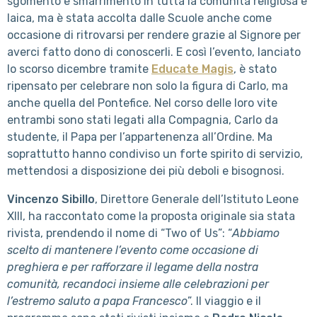
sgomento e smarrimento in tutta la comunità religiosa e
laica, ma è stata accolta dalle Scuole anche come
occasione di ritrovarsi per rendere grazie al Signore per
averci fatto dono di conoscerli. E così l’evento, lanciato
lo scorso dicembre tramite
Educate Magis
, è stato
ripensato per celebrare non solo la figura di Carlo, ma
anche quella del Pontefice. Nel corso delle loro vite
entrambi sono stati legati alla Compagnia, Carlo da
studente, il Papa per l’appartenenza all’Ordine. Ma
soprattutto hanno condiviso un forte spirito di servizio,
mettendosi a disposizione dei più deboli e bisognosi.
Vincenzo Sibillo
, Direttore Generale dell’Istituto Leone
XIII, ha raccontato come la proposta originale sia stata
rivista, prendendo il nome di “Two of Us”: “
Abbiamo
scelto di mantenere l’evento come occasione di
preghiera e per rafforzare il legame della nostra
comunità, recandoci insieme alle celebrazioni per
l’estremo saluto a papa Francesco
”. Il viaggio e il