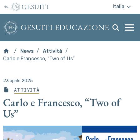
gesuiti
Italia
gesuiti educazione
Togg
webs
men
News
Attività
Carlo e Francesco, “Two of Us”
23 aprile 2025
ATTIVITÀ
Carlo e Francesco, “Two of
Us”