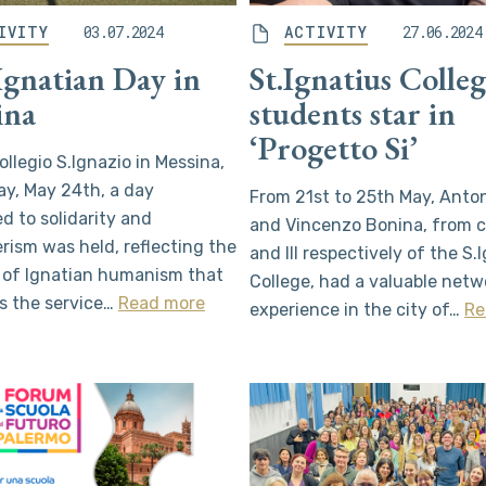
IVITY
03.07.2024
ACTIVITY
27.06.2024
Ignatian Day in
St.Ignatius Colle
ina
students star in
‘Progetto Si’
ollegio S.Ignazio in Messina,
day, May 24th, a day
From 21st to 25th May, Anton
d to solidarity and
and Vincenzo Bonina, from cl
rism was held, reflecting the
and III respectively of the S.
 of Ignatian humanism that
College, had a valuable netw
s the service…
Read more
experience in the city of…
Re