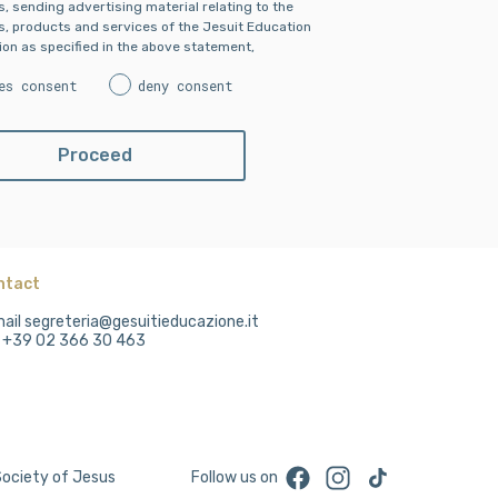
es, sending advertising material relating to the
es, products and services of the Jesuit Education
on as specified in the above statement,
es consent
deny consent
ntact
ail segreteria@gesuitieducazione.it
. +39 02 366 30 463
Facebook
Instagram
TikTok
Society of Jesus
Follow us on