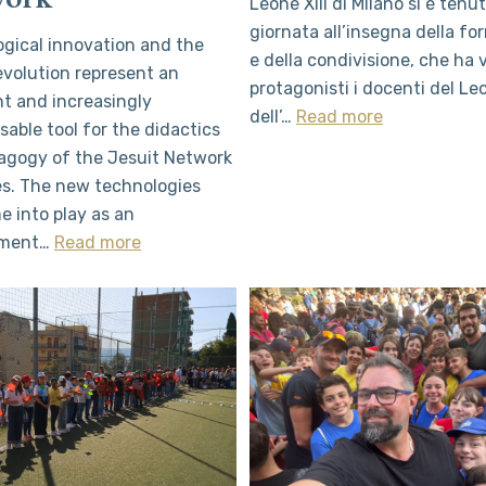
Leone XIII di Milano si è tenu
giornata all’insegna della f
gical innovation and the
e della condivisione, che ha 
revolution represent an
protagonisti i docenti del Le
t and increasingly
dell’…
Read more
sable tool for the didactics
agogy of the Jesuit Network
es. The new technologies
e into play as an
ement…
Read more