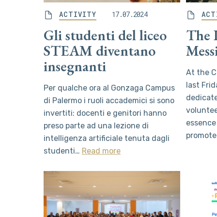
ACTIVITY
17.07.2024
ACT
Gli studenti del liceo
The 
STEAM diventano
Mess
insegnanti
At the C
last Fri
Per qualche ora al Gonzaga Campus
dedicate
di Palermo i ruoli accademici si sono
voluntee
invertiti: docenti e genitori hanno
essence
preso parte ad una lezione di
promote
intelligenza artificiale tenuta dagli
studenti…
Read more