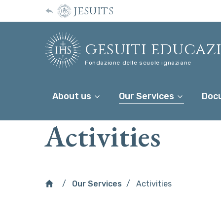
jesuits
gesuiti educaz
Fondazione delle scuole ignaziane
About us
Our Services
Doc
Activities
Our Services
Activities