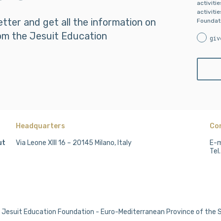
activiti
activiti
etter and get all the information on
Foundati
om the Jesuit Education
giv
Headquarters
Co
ut
Via Leone XIII 16 – 20145 Milano, Italy
E-m
Tel
Jesuit Education Foundation - Euro-Mediterranean Province of the 