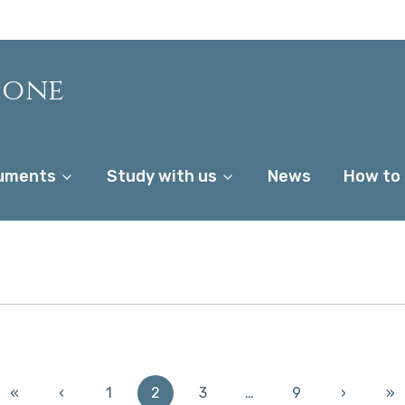
ione
uments
Study with us
News
How to
«
‹
1
2
3
…
9
›
»