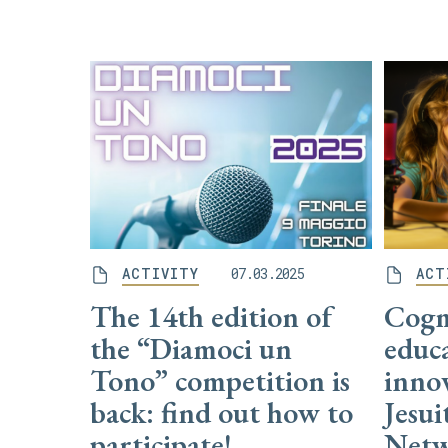
ACTIVITY
07.03.2025
ACT
The 14th edition of
Cogm
the “Diamoci un
educ
Tono” competition is
innov
back: find out how to
Jesui
participate!
Netw