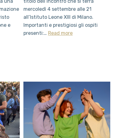
ta una
titolo dell’incontro che si terrà
ormazione
mercoledì 4 settembre alle 21
visto
all’Istituto Leone XIII di Milano.
one e
Importanti e prestigiosi gli ospiti
presenti:…
Read more