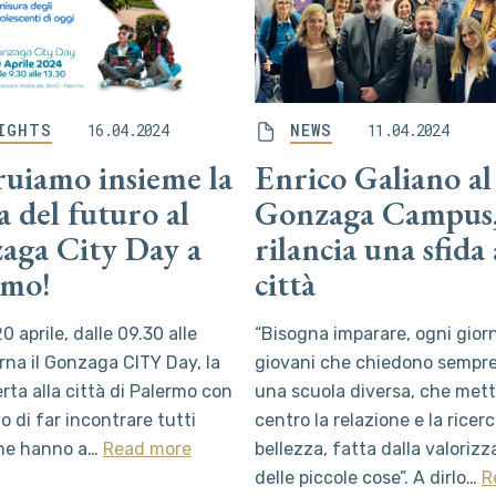
IGHTS
16.04.2024
NEWS
11.04.2024
ruiamo insieme la
Enrico Galiano al
a del futuro al
Gonzaga Campus,
aga City Day a
rilancia una sfida 
rmo!
città
0 aprile, dalle 09.30 alle
“Bisogna imparare, ogni giorn
orna il Gonzaga CITY Day, la
giovani che chiedono sempre
erta alla città di Palermo con
una scuola diversa, che mett
vo di far incontrare tutti
centro la relazione e la ricerc
che hanno a…
Read more
bellezza, fatta dalla valoriz
delle piccole cose”. A dirlo…
R