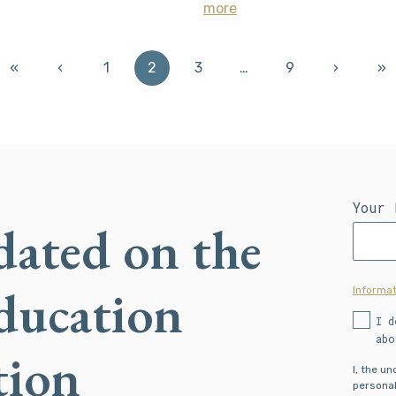
more
«
‹
1
2
3
…
9
›
»
Your 
dated on the
Education
Informat
I d
abo
tion
I, the u
personal