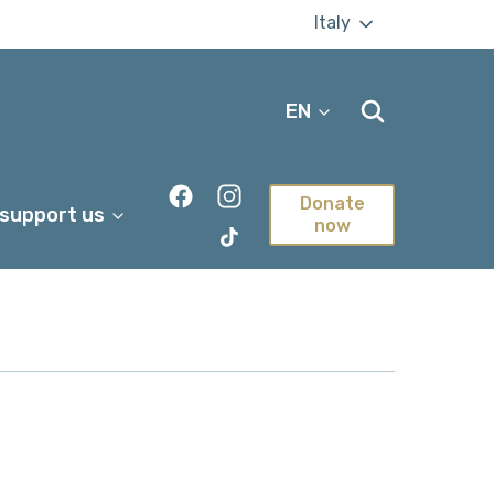
Italy
EN
Donate
 support us
now
TikTok