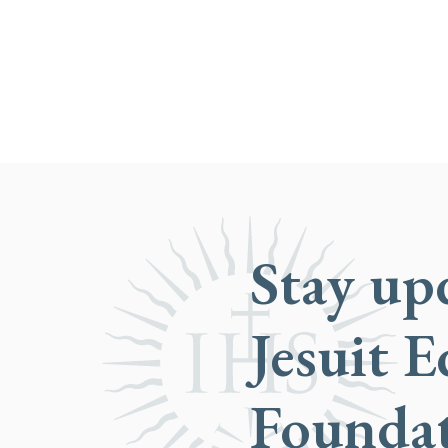
Stay up
Jesuit 
Founda