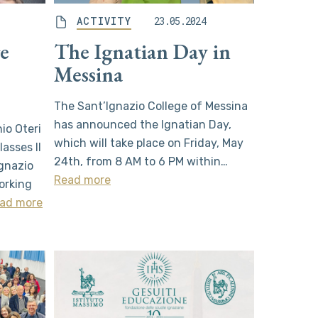
ACTIVITY
23.05.2024
ge
The Ignatian Day in
Messina
The Sant’Ignazio College of Messina
has announced the Ignatian Day,
io Oteri
which will take place on Friday, May
asses II
24th, from 8 AM to 6 PM within…
Ignazio
Read more
orking
ad more