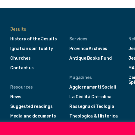
Jesuits
History of the Jesuits
Services
Ne
Ignatian spirituality
Province Archives
Jes
Churches
Antique Books Fund
Je
Contact us
MA
Magazines
Cen
Spi
Resources
Aggiornamenti Sociali
News
La Civilità Cattolica
Suggested readings
Rassegna di Teologia
Media and documents
Theologica & Historica