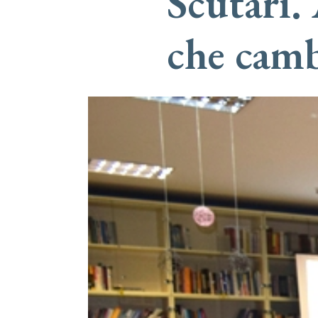
Scutari
che camb