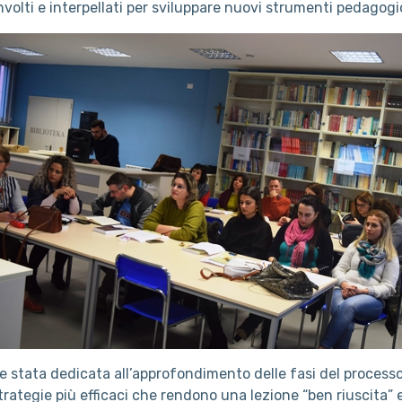
oinvolti e interpellati per sviluppare nuovi strumenti pedagogi
e stata dedicata all’approfondimento delle fasi del proces
trategie più efficaci che rendono una lezione “ben riuscita” e