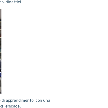
co-didattici.
so di apprendimento, con una
d “efficace”.