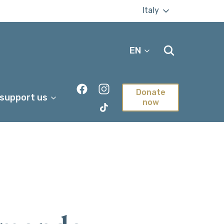
Italy
EN
Donate
 support us
now
TikTok