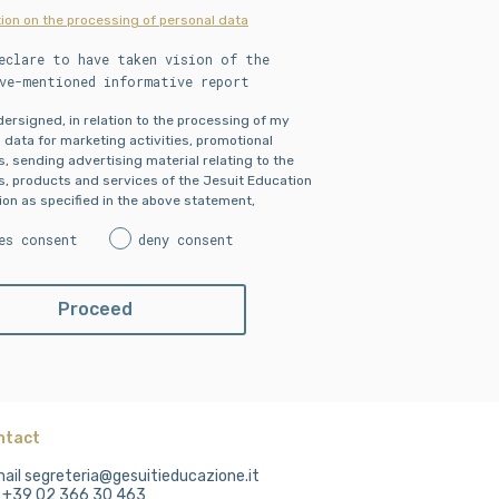
ion on the processing of personal data
eclare to have taken vision of the
ve-mentioned informative report
ndersigned, in relation to the processing of my
 data for marketing activities, promotional
es, sending advertising material relating to the
es, products and services of the Jesuit Education
on as specified in the above statement,
es consent
deny consent
ntact
ail segreteria@gesuitieducazione.it
. +39 02 366 30 463