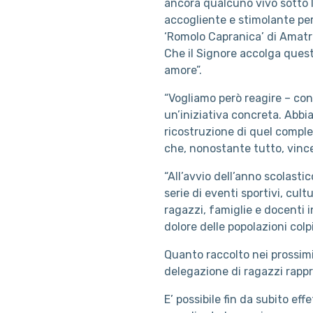
ancora qualcuno vivo sotto l
accogliente e stimolante per i
‘Romolo Capranica’ di Amatri
Che il Signore accolga quest
amore”.
“Vogliamo però reagire – co
un’iniziativa concreta. Abbi
ricostruzione di quel comple
che, nonostante tutto, vince
“All’avvio dell’anno scolasti
serie di eventi sportivi, cult
ragazzi, famiglie e docenti 
dolore delle popolazioni colp
Quanto raccolto nei prossim
delegazione di ragazzi rappr
E’ possibile fin da subito ef