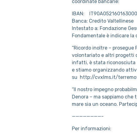
coordinate bancarie:
IBAN: IT90A05216016300
Banca: Credito Valtellinese
Intestato a: Fondazione Ges
Fondamentale è indicare la 
“Ricordo inoltre – prosegue
volontariato e altri progetti 
infatti, è stata riconosciut
e stiamo organizzando attivi
su http://cvxlms.it/terremot
“Il nostro impegno probabilm
Denora – ma sappiamo che ta
mare sia un oceano. Partecipi
————————-
Per informazioni: