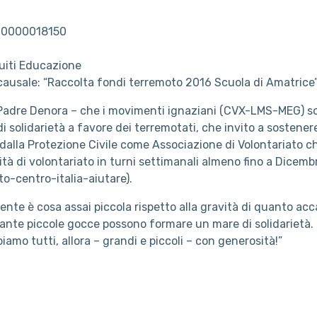
00000018150
uiti Educazione
causale: “Raccolta fondi terremoto 2016 Scuola di Amatrice
 Padre Denora – che i movimenti ignaziani (CVX-LMS-MEG) son
di solidarietà a favore dei terremotati, che invito a sostenere
a dalla Protezione Civile come Associazione di Volontariato 
tà di volontariato in turni settimanali almeno fino a Dicem
o-centro-italia-aiutare).
ente è cosa assai piccola rispetto alla gravità di quanto a
nte piccole gocce possono formare un mare di solidarietà. F
amo tutti, allora – grandi e piccoli – con generosità!”