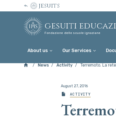
jesuits
gesuiti educaz
Fondazione delle scuole ignaziane
About us
Our Services
Doc
News
Activity
Terremoto. La rete
August 27, 2016
ACTIVITY
Terremot