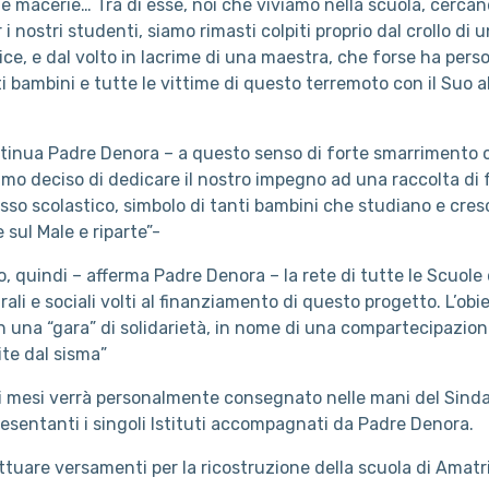
e macerie… Tra di esse, noi che viviamo nella scuola, cercan
 nostri studenti, siamo rimasti colpiti proprio dal crollo di un
ce, e dal volto in lacrime di una maestra, che forse ha pers
i bambini e tutte le vittime di questo terremoto con il Suo a
ntinua Padre Denora – a questo senso di forte smarrimento 
amo deciso di dedicare il nostro impegno ad una raccolta di f
sso scolastico, simbolo di tanti bambini che studiano e cresc
 sul Male e riparte”-
co, quindi – afferma Padre Denora – la rete di tutte le Scuol
urali e sociali volti al finanziamento di questo progetto. L’obi
in una “gara” di solidarietà, in nome di una compartecipazion
ite dal sisma”
i mesi verrà personalmente consegnato nelle mani del Sind
esentanti i singoli Istituti accompagnati da Padre Denora.
fettuare versamenti per la ricostruzione della scuola di Amatr