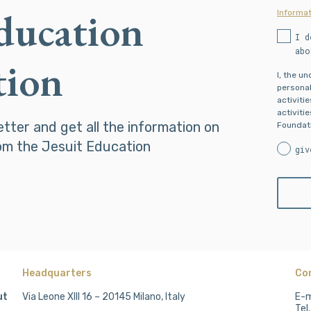
Education
Informat
I d
abo
tion
I, the u
personal
activiti
activiti
etter and get all the information on
Foundati
om the Jesuit Education
giv
Headquarters
Co
ut
Via Leone XIII 16 – 20145 Milano, Italy
E-m
Tel