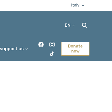
Italy
EN
Donate
 support us
now
TikTok