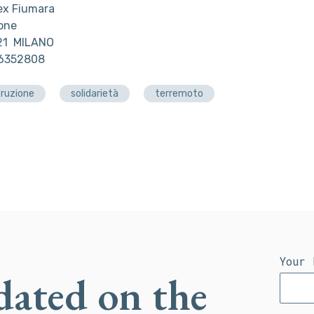
ex Fiumara
one
121 MILANO
86352808
truzione
solidarietà
terremoto
Your 
dated on the