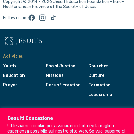
Copyright © 2014 - 2026 Jesuit Education Foundation - Euro-
Mediterranean Province of the Society of Jesus
Facebook
Instagram
TikTok
Follow us on
jesuits
Activities
Youth
Social Justice
Churches
Education
Missions
Culture
Prayer
Care of creation
Formation
Leadership
Jesuits
Toggle
Gesuiti Educazione
footer
Utilizziamo i cookie per assicurarci di offrirvi la migliore
menu
esperienza possibile sul nostro sito web. Se vuoi saperne di
Society of Jesus