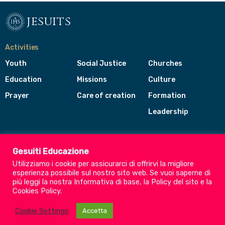
jesuits
Activities
Youth
Social Justice
Churches
Education
Missions
Culture
Prayer
Care of creation
Formation
Leadership
Jesuits
Toggle
Gesuiti Educazione
footer
Utilizziamo i cookie per assicurarci di offrirvi la migliore
menu
esperienza possibile sul nostro sito web. Se vuoi saperne di
Society of Jesus
più leggi la nostra
Informativa di base
, la
Policy del sito
e la
Cookies Policy
.
CEP - Conference of European Provincials
Euro-Mediterranean Province
Cookie Settings
Accetta
Albania
Italy
Malta
Romania