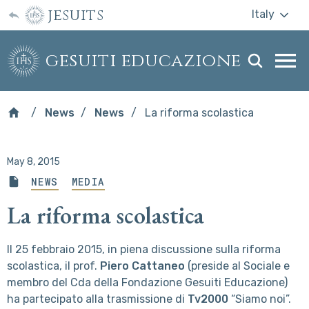
jesuits
Italy
gesuiti educazione
Togg
webs
men
News
News
La riforma scolastica
May 8, 2015
NEWS
MEDIA
La riforma scolastica
Il 25 febbraio 2015, in piena discussione sulla riforma
scolastica, il prof.
Piero Cattaneo
(preside al Sociale e
membro del Cda della Fondazione Gesuiti Educazione)
ha partecipato alla trasmissione di
Tv2000
“Siamo noi”.