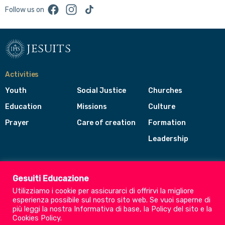
Facebook
Instagram
TikTok
Follow us on
jesuits
Activities
Youth
Social Justice
Churches
Education
Missions
Culture
Prayer
Care of creation
Formation
Leadership
Jesuits
Toggle
Gesuiti Educazione
footer
Utilizziamo i cookie per assicurarci di offrirvi la migliore
menu
esperienza possibile sul nostro sito web. Se vuoi saperne di
Society of Jesus
più leggi la nostra
Informativa di base
, la
Policy del sito
e la
Cookies Policy
.
CEP - Conference of European Provincials