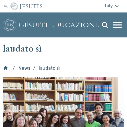
jesuits
Italy
gesuiti educazione
Togg
webs
men
laudato sì
News
laudato sì