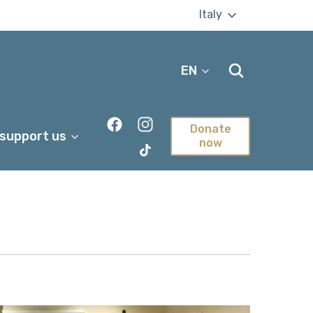
Italy
EN
Donate
 support us
now
TikTok