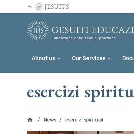
jesuits
gesuiti educaz
Fondazione delle scuole ignaziane
About us
Our Services
Doc
esercizi spiritu
News
esercizi spirituali