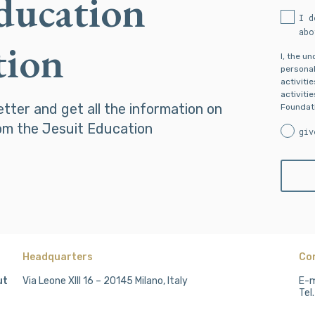
Education
I d
abo
tion
I, the u
personal
activiti
activiti
etter and get all the information on
Foundati
om the Jesuit Education
giv
Headquarters
Co
ut
Via Leone XIII 16 – 20145 Milano, Italy
E-m
Tel