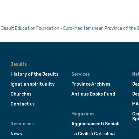
Jesuit Education Foundation - Euro-Mediterranean Province of the 
Jesuits
History of the Jesuits
Services
Ne
Ignatian spirituality
Province Archives
Jes
Churches
Antique Books Fund
Je
Contact us
MA
Magazines
Cen
Spi
Resources
Aggiornamenti Sociali
News
La Civilità Cattolica