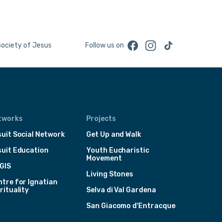
Facebook
Instagram
TikTok
Society of Jesus
Follow us on
tworks
Projects
uit Social Network
Get Up and Walk
suit Education
Youth Eucharistic
Movement
GIS
Living Stones
tre for Ignatian
rituality
Selva di Val Gardena
San Giacomo d'Entracque