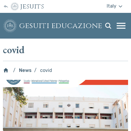
jesuits
Italy
gesuiti educazione
Togg
webs
men
covid
News
covid