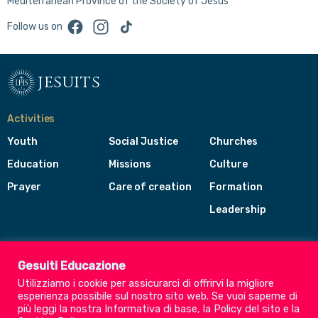
Mediterranean Province of the Society of Jesus
Facebook
Instagram
TikTok
Follow us on
jesuits
Activities
Youth
Social Justice
Churches
Education
Missions
Culture
Prayer
Care of creation
Formation
Leadership
Jesuits
Toggle
Gesuiti Educazione
footer
Utilizziamo i cookie per assicurarci di offrirvi la migliore
menu
esperienza possibile sul nostro sito web. Se vuoi saperne di
Society of Jesus
più leggi la nostra
Informativa di base
, la
Policy del sito
e la