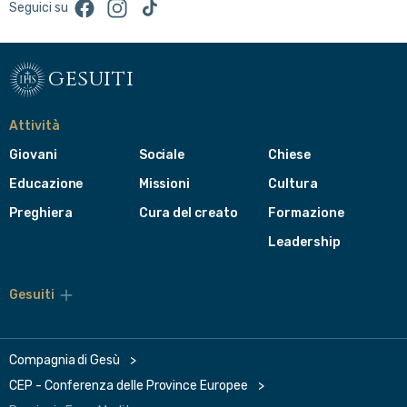
Facebook
Instagram
TikTok
Seguici su
gesuiti
Attività
Giovani
Sociale
Chiese
Educazione
Missioni
Cultura
Preghiera
Cura del creato
Formazione
Leadership
Gesuiti
Menù
di
navigazione
del
Compagnia di Gesù
footer
CEP - Conferenza delle Province Europee