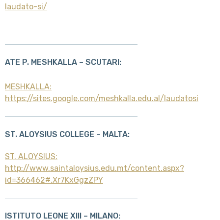
laudato-si/
ATE P. MESHKALLA – SCUTARI:
MESHKALLA:
https://sites.google.com/meshkalla.edu.al/laudatosi
ST. ALOYSIUS COLLEGE – MALTA:
ST. ALOYSIUS:
http://www.saintaloysius.edu.mt/content.aspx?
id=366462#.Xr7KxGgzZPY
ISTITUTO LEONE XIII – MILANO: