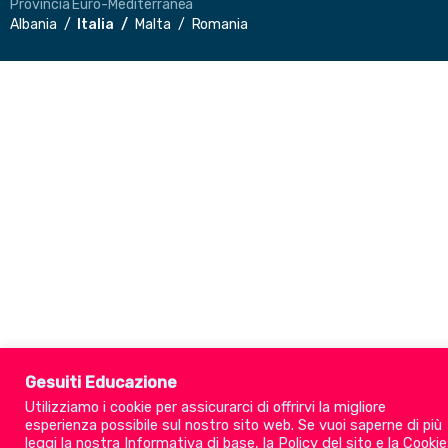
Provincia Euro-Mediterranea
Albania
Italia
Malta
Romania
Gesuiti Educazione
Utilizziamo i cookie per assicurarci di offrirvi la migliore
esperienza possibile sul nostro sito web. Se vuoi saperne di più
leggi la nostra
Informativa di base
, la
Policy del sito
e la
Cookie