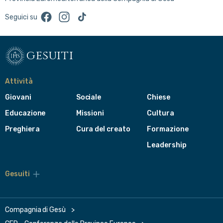
Facebook
Instagram
TikTok
Seguici su
gesuiti
Attività
Giovani
Sociale
Chiese
Educazione
Missioni
Cultura
Preghiera
Cura del creato
Formazione
Leadership
Gesuiti
Menù
di
navigazione
del
Compagnia di Gesù
footer