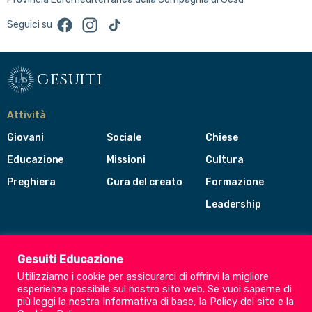
Facebook
Instagram
TikTok
Seguici su
gesuiti
Attività
Giovani
Sociale
Chiese
Educazione
Missioni
Cultura
Preghiera
Cura del creato
Formazione
Leadership
Gesuiti
Menù
Gesuiti Educazione
di
Utilizziamo i cookie per assicurarci di offrirvi la migliore
navigazione
esperienza possibile sul nostro sito web. Se vuoi saperne di
del
Compagnia di Gesù
più leggi la nostra
Informativa di base
, la
Policy del sito
e la
footer