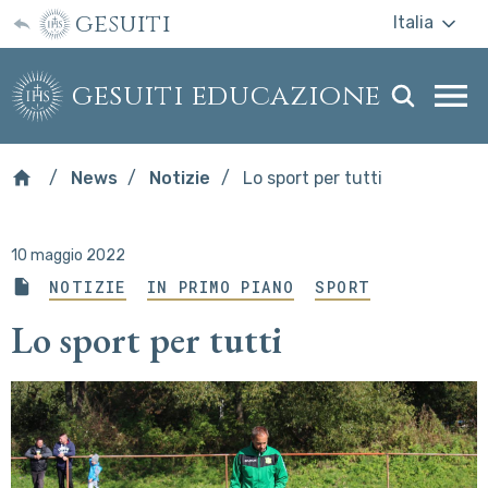
gesuiti
Italia
gesuiti educazione
Togg
webs
men
News
Notizie
Lo sport per tutti
10 maggio 2022
NOTIZIE
IN PRIMO PIANO
SPORT
Lo sport per tutti