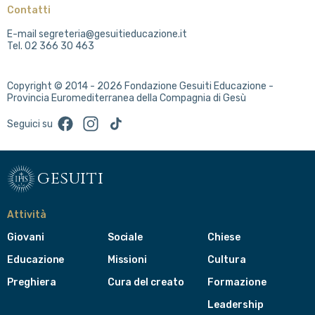
Contatti
E-mail segreteria@gesuitieducazione.it
Tel. 02 366 30 463
Copyright © 2014 - 2026 Fondazione Gesuiti Educazione -
Provincia Euromediterranea della Compagnia di Gesù
Facebook
Instagram
TikTok
Seguici su
gesuiti
Attività
Giovani
Sociale
Chiese
Educazione
Missioni
Cultura
Preghiera
Cura del creato
Formazione
Leadership