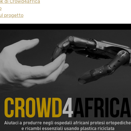
k di Crowd4africa
o
ul progetto