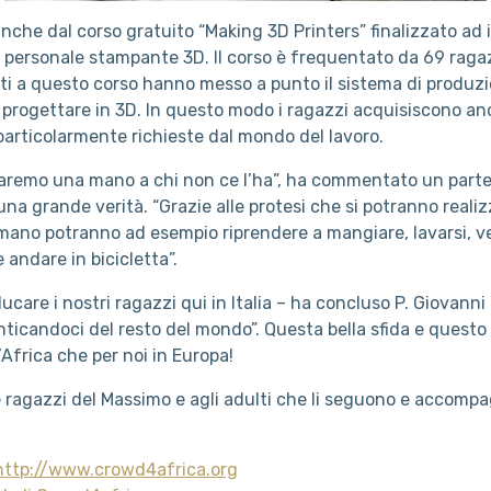
che dal corso gratuito “Making 3D Printers” finalizzato ad 
a personale stampante 3D. Il corso è frequentato da 69 ragazz
anti a questo corso hanno messo a punto il sistema di produz
progettare in 3D. In questo modo i ragazzi acquisiscono a
articolarmente richieste dal mondo del lavoro.
aremo una mano a chi non ce l’ha”, ha commentato un parte
a grande verità. “Grazie alle protesi che si potranno reali
mano potranno ad esempio riprendere a mangiare, lavarsi, 
 andare in bicicletta”.
care i nostri ragazzi qui in Italia – ha concluso P. Giovann
nticandoci del resto del mondo”. Questa bella sfida e quest
Africa che per noi in Europa!
e ragazzi del Massimo e agli adulti che li seguono e accomp
http://www.crowd4africa.org