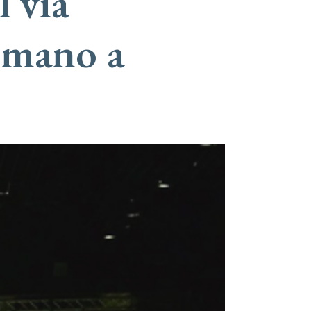
 via
 mano a